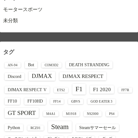
モータースポーツ
未分類
タグ
Bot
DEATH STRANDING
AN-94
COM3D2
DJMAX
DJMAX RESPECT
Discord
F1
F1 2020
DJMAX RESPECT V
ETS2
FF7R
FF10
FF10HD
FF14
GBVS
GOD EATER 3
GT SPORT
M4A1
M1918
NS2000
PS4
Steam
Python
Steamサマーセール
RCZ01