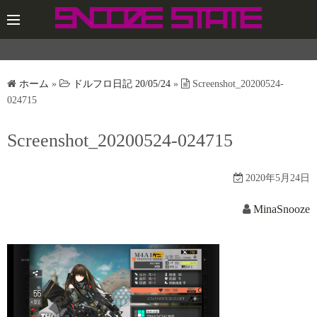
コ
ン
テ
ン
ツ
ホーム
»
ドルフロ日記 20/05/24
»
Screenshot_20200524-
へ
024715
ス
Screenshot_20200524-024715
キ
ッ
プ
2020年5月24日
MinaSnooze