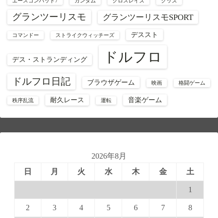
エースコンバット7
ガンダム
クロスレイズ
グッズ
グランツーリスモ
グランツーリスモSPORT
デススト
コマンドー
ストライクウィッチーズ
ドルフロ
デス・ストランディング
ドルフロ日記
ブラウザゲーム
映画
格闘ゲーム
耐久レース
音楽ゲーム
秩序乱流
運転
2026年8月
日
月
火
水
木
金
土
1
2
3
4
5
6
7
8