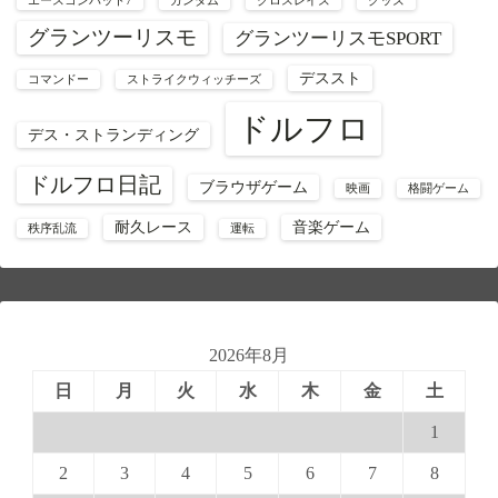
エースコンバット7
ガンダム
クロスレイズ
グッズ
グランツーリスモ
グランツーリスモSPORT
デススト
コマンドー
ストライクウィッチーズ
ドルフロ
デス・ストランディング
ドルフロ日記
ブラウザゲーム
映画
格闘ゲーム
耐久レース
音楽ゲーム
秩序乱流
運転
2026年8月
日
月
火
水
木
金
土
1
2
3
4
5
6
7
8