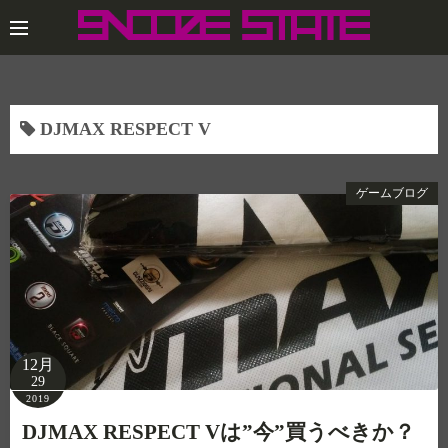
コ
ン
テ
ン
ツ
DJMAX RESPECT V
へ
ス
キ
ゲームブログ
ッ
プ
12月
29
2019
DJMAX RESPECT Vは”今”買うべきか？