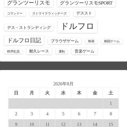
グランツーリスモ
グランツーリスモSPORT
デススト
コマンドー
ストライクウィッチーズ
ドルフロ
デス・ストランディング
ドルフロ日記
ブラウザゲーム
映画
格闘ゲーム
耐久レース
音楽ゲーム
秩序乱流
運転
2026年8月
日
月
火
水
木
金
土
1
2
3
4
5
6
7
8
9
10
11
12
13
14
15