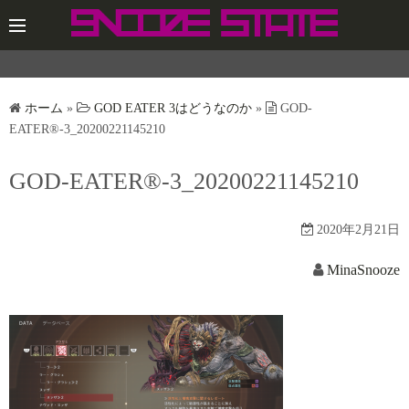
コ
ン
テ
ン
ツ
ホーム
»
GOD EATER 3はどうなのか
»
GOD-
へ
EATER®-3_20200221145210
ス
GOD-EATER®-3_20200221145210
キ
ッ
プ
2020年2月21日
MinaSnooze