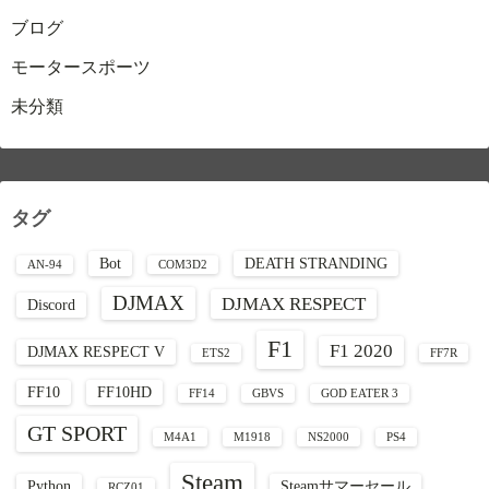
ブログ
モータースポーツ
未分類
タグ
Bot
DEATH STRANDING
AN-94
COM3D2
DJMAX
DJMAX RESPECT
Discord
F1
F1 2020
DJMAX RESPECT V
ETS2
FF7R
FF10
FF10HD
FF14
GBVS
GOD EATER 3
GT SPORT
M4A1
M1918
NS2000
PS4
Steam
Python
Steamサマーセール
RCZ01