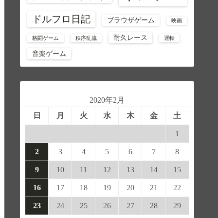
ドルフロ日記
ブラウザゲーム
映画
耐久レース
格闘ゲーム
秩序乱流
運転
音楽ゲーム
2020年2月
日
月
火
水
木
金
土
1
2
3
4
5
6
7
8
9
10
11
12
13
14
15
16
17
18
19
20
21
22
23
24
25
26
27
28
29