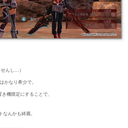
ませんし…）
ーはかなり希少で。
置き機限定にすることで、
トなんかも綺麗。