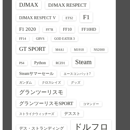
DJMAX
DJMAX RESPECT
F1
DJMAX RESPECT V
ETS2
F1 2020
FF10
FF10HD
FF7R
FF14
GBVS
GOD EATER 3
GT SPORT
M4A1
M1918
NS2000
Steam
Python
PS4
RCZ01
Steamサマーセール
エースコンバット7
ガンダム
クロスレイズ
グッズ
グランツーリスモ
グランツーリスモSPORT
コマンドー
デススト
ストライクウィッチーズ
ドルフロ
デス・ストランディング