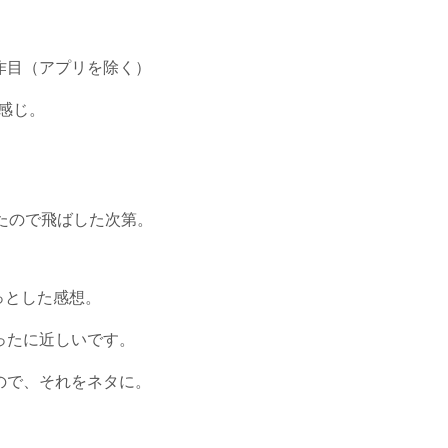
作目（アプリを除く）
んな感じ。
ったので飛ばした次第。
っとした感想。
ったに近しいです。
ので、それをネタに。