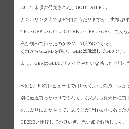
2018年末頃に発売された、GOD EATER 3。
ナンバリング上では3作目に当たりますが、実際は6
GE -> GEB -> GE2 -> GE2RB -> GER -> GE3、こ
私が初めて触ったのがPSVITA版のGE2から。
それからGE2RBを遊び、
GERは飛ばして
GE3です。
まぁ、GERはGEBのリメイクみたいな感じだと思
今回はGE3のレビューまではいかないものの、ちょ
別に最近買ったわけでもなく、なんなら発売日に買
久しぶりにまたやって、思う所がそれなりにあった
GE2RBと比較しての良い点、悪い点でお話します。