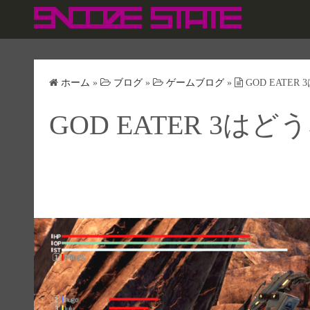
コ
ン
テ
ン
ツ
ホーム
»
ブログ
»
ゲームブログ
»
GOD EATER
へ
GOD EATER 3は
ス
キ
ッ
プ