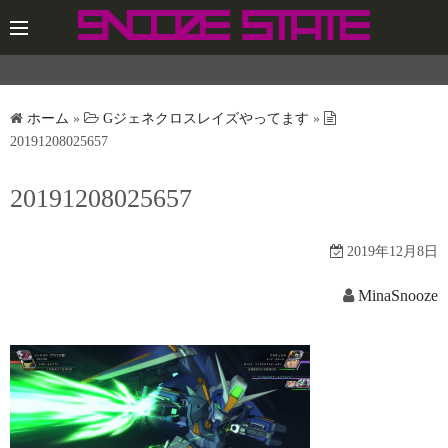
コ
ン
テ
ン
ツ
ホーム
»
Gジェネクロスレイズやってます
»
へ
20191208025657
ス
20191208025657
キ
ッ
プ
2019年12月8日
MinaSnooze