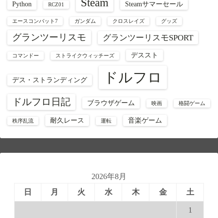
Steam
Python
Steamサマーセール
RCZ01
エースコンバット7
ガンダム
クロスレイズ
グッズ
グランツーリスモ
グランツーリスモSPORT
デススト
コマンドー
ストライクウィッチーズ
ドルフロ
デス・ストランディング
ドルフロ日記
ブラウザゲーム
映画
格闘ゲーム
耐久レース
音楽ゲーム
秩序乱流
運転
2026年8月
日
月
火
水
木
金
土
1