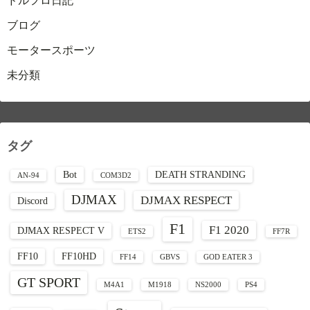
ドルフロ日記
ブログ
モータースポーツ
未分類
タグ
Bot
DEATH STRANDING
AN-94
COM3D2
DJMAX
DJMAX RESPECT
Discord
F1
F1 2020
DJMAX RESPECT V
ETS2
FF7R
FF10
FF10HD
FF14
GBVS
GOD EATER 3
GT SPORT
M4A1
M1918
NS2000
PS4