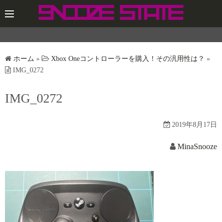
コ
ン
テ
ン
ツ
ホーム
»
Xbox Oneコントローラーを購入！その汎用性は？
»
へ
IMG_0272
ス
IMG_0272
キ
ッ
プ
2019年8月17日
MinaSnooze