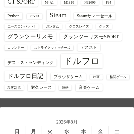
GT SPORT
M4A1
M1918
NS2000
PS4
Steam
Python
Steamサマーセール
RCZ01
エースコンバット7
ガンダム
クロスレイズ
グッズ
グランツーリスモ
グランツーリスモSPORT
デススト
コマンドー
ストライクウィッチーズ
ドルフロ
デス・ストランディング
ドルフロ日記
ブラウザゲーム
映画
格闘ゲーム
耐久レース
音楽ゲーム
秩序乱流
運転
2026年8月
日
月
火
水
木
金
土